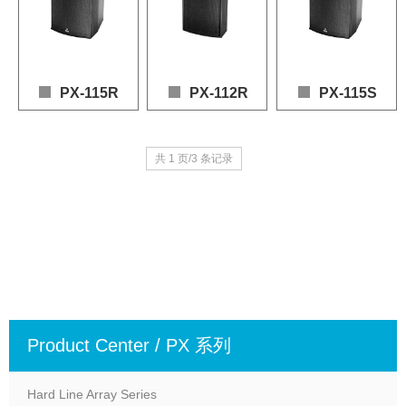
PX-115R
PX-112R
PX-115S
Loudspeaker: 1 x 15" (LF), 1 x 1" (HF)

Loudspeaker: 1 × 12" (LF), 1 × 1" (HF)

喇叭：1*15"(LF), 1*1.4"(
共 1 页/3 条记录
Frequency Response: 55 – 20,000 Hz (+3dB / -10dB)

Frequency Response: 60 – 20,000 Hz (+3dB / -1
频率响应：55 - 20,000 Hz
Power: 900W (AES), 1800W (Program)

Power: 600W (AES), 1200W (Program)

功率：900W(AES), 1800
Sensitivity: 99dB

Sensitivity: 98dB

灵敏度：100dB

Max SPL: 132dB (Continuous), 138dB (Peak)

Max SPL: 129dB (Continuous), 135dB (Peak)

最大声压：133dB(continuo
Nominal Impedance: 8Ω
Nominal Impedance: 8Ω
标称阻抗：8Ω
Product Center / PX 系列
Hard Line Array Series